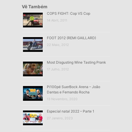
Vê Também
COPS FIGHT: Cop VS Cop
14 Abril, 2011
FOOT 2012 (REMI GAILLARD)
22 Maio, 2012
Most Disgusting Wine Tasting Prank
17 Julho, 2012
Pi100pé SuerBock Arena – João
Dantas e Fernando Rocha
13 Novembro, 2020
Especial natal 2022 – Parte 1
27 Janeiro, 2023