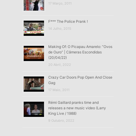
17 Março, 2011
F*** The Police Prank !
14 Julho, 2015
Making Of: O Picapau Amarelo: “Ovos
de Ouro” | Câmeras Escondidas
(20/04/22)
20 Abril, 2022
Crazy Car Doors Pop Open And Close
Gag
17 Maio, 2011
Rémi Gaillard pranks time and
releases a new music video (Larry
King Live / 1988)
9 Outubro, 2022