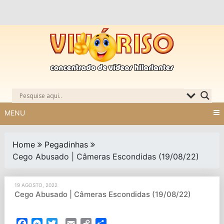
Skip
to
content
MENU
Home
Pegadinhas
Cego Abusado | Câmeras Escondidas (19/08/22)
19 AGOSTO, 2022
Cego Abusado | Câmeras Escondidas (19/08/22)
Facebook
Messenger
Twitter
Email
Copy
Partilhar