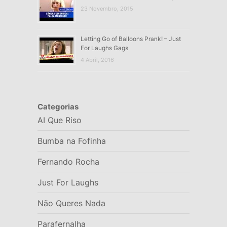
23 Novembro, 2015
Letting Go of Balloons Prank! – Just
For Laughs Gags
4 Abril, 2016
Categorias
AI Que Riso
Bumba na Fofinha
Fernando Rocha
Just For Laughs
Não Queres Nada
Parafernalha