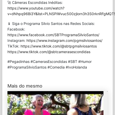
🚀 Câmeras Escondidas Inéditas:
https://www.youtube.com/watch?
v=dNhpq96Bi3Y&list=PLNSPiWvuc500zjlorn3h3S0rknRFgMQT
📱 Siga o Programa Silvio Santos nas Redes Sociais:
Facebook:
https://www.facebook.com/SBTProgramaSilvioSantos/
Instagram:
https://www.instagram.com/pgmsilviosantos/
TikTok:
https://www.tiktok.com/@sbtpgmsilviosantos
https://www.tiktok.com/@sbtcamerasescondidas
#Pegadinhas #CamerasEscondidas #SBT #Humor
#ProgramaSilvioSantos #Comedia #IvoHolanda
Mais do mesmo