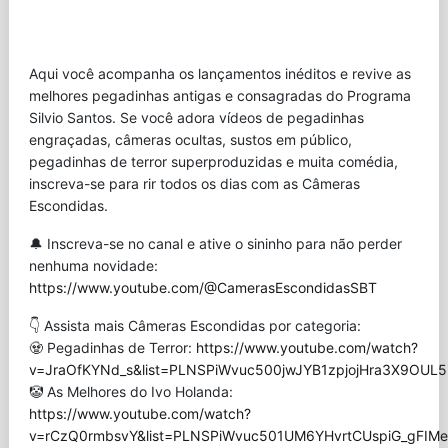
Aqui você acompanha os lançamentos inéditos e revive as
melhores pegadinhas antigas e consagradas do Programa
Silvio Santos. Se você adora vídeos de pegadinhas
engraçadas, câmeras ocultas, sustos em público,
pegadinhas de terror superproduzidas e muita comédia,
inscreva-se para rir todos os dias com as Câmeras
Escondidas.
🔔 Inscreva-se no canal e ative o sininho para não perder
nenhuma novidade:
https://www.youtube.com/@CamerasEscondidasSBT
👇 Assista mais Câmeras Escondidas por categoria:
🧟 Pegadinhas de Terror:
https://www.youtube.com/watch?
v=JraOfKYNd_s&list=PLNSPiWvuc500jwJYB1zpjojHra3X9OUL5
🤡 As Melhores do Ivo Holanda:
https://www.youtube.com/watch?
v=rCzQ0rmbsvY&list=PLNSPiWvuc501UM6YHvrtCUspiG_gFIMe