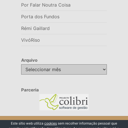
Por Falar Noutra Coisa
Porta dos Fundos
Rémi Gaillard
VivóRiso
Arquivo
Arquivo
Parceria
© 2026 VivóRiso
Este sítio web utiliza
cookies
sem recolher informação pessoal que