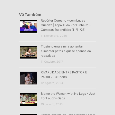
Vê Também
Repórter Coreano – com Lucas
Guedez | Topa Tudo Por Dinheiro –
Câmeras Escondidas (11/11/25)
11 Novembro, 2025
Tiozinho erra a mira ao tentar
alimentar patos e quase apanha da
rapaziada
11 Outubro, 2017
RIVARLIDADE ENTRE PASTOR E
PADRE? – #Shorts
12 Agosto, 2024
Blame the Woman with No Legs – Just
For Laughs Gags
19 Janeiro, 2013
Garota desiste de usar provador, tira a