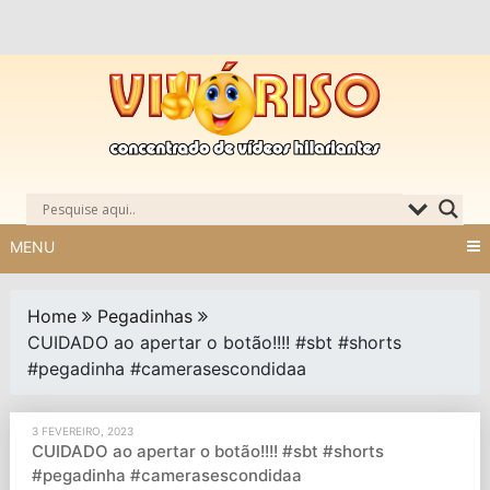
Skip
to
content
MENU
Home
Pegadinhas
CUIDADO ao apertar o botão!!!! #sbt #shorts
#pegadinha #camerasescondidaa
3 FEVEREIRO, 2023
CUIDADO ao apertar o botão!!!! #sbt #shorts
#pegadinha #camerasescondidaa