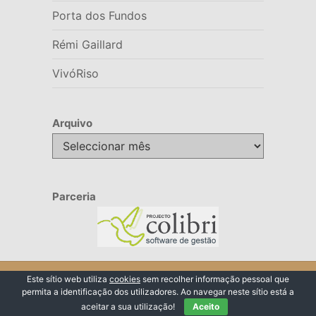
Porta dos Fundos
Rémi Gaillard
VivóRiso
Arquivo
Arquivo
Parceria
© 2026 VivóRiso
Este sítio web utiliza
cookies
sem recolher informação pessoal que
permita a identificação dos utilizadores. Ao navegar neste sítio está a
Voltar ao Topo ↑
aceitar a sua utilização!
Aceito