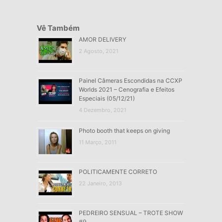
Vê Também
AMOR DELIVERY
2 Agosto, 2021
Painel Câmeras Escondidas na CCXP
Worlds 2021 – Cenografia e Efeitos
Especiais (05/12/21)
4 Dezembro, 2021
Photo booth that keeps on giving
11 Março, 2011
POLITICAMENTE CORRETO
22 Janeiro, 2013
PEDREIRO SENSUAL – TROTE SHOW
#9