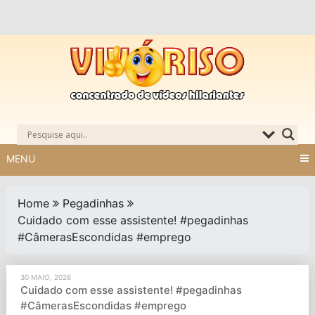
Skip
to
content
MENU
Home
Pegadinhas
Cuidado com esse assistente! #pegadinhas
#CâmerasEscondidas #emprego
30 MAIO, 2026
Cuidado com esse assistente! #pegadinhas
#CâmerasEscondidas #emprego