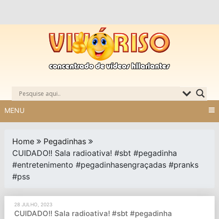
Skip
to
content
MENU
Home
Pegadinhas
CUIDADO!! Sala radioativa! #sbt #pegadinha
#entretenimento #pegadinhasengraçadas #pranks
#pss
28 JULHO, 2023
CUIDADO!! Sala radioativa! #sbt #pegadinha