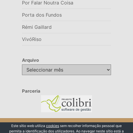
Por Falar Noutra Coisa
Porta dos Fundos
Rémi Gaillard
VivóRiso
Arquivo
Arquivo
Parceria
© 2026 VivóRiso
Este sítio web utiliza
cookies
sem recolher informação pessoal que
permita a identificação dos utilizadores. Ao navegar neste sítio está a
Voltar ao Topo ↑