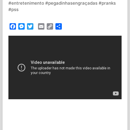
#entretenimento #pegadinhasengraçadas #pranks
#pss
Facebook
Messenger
Twitter
Email
Copy
Partilhar
Link