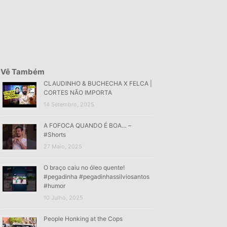
Vê Também
CLAUDINHO & BUCHECHA X FELCA |
CORTES NÃO IMPORTA
14 Setembro, 2025
A FOFOCA QUANDO É BOA… –
#Shorts
27 Maio, 2025
O braço caiu no óleo quente!
#pegadinha #pegadinhassilviosantos
#humor
10 Julho, 2025
People Honking at the Cops