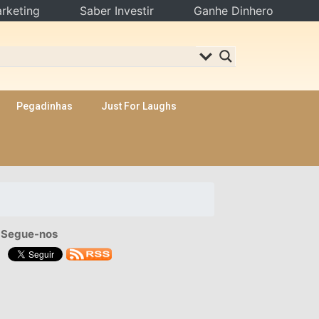
rketing
Saber Investir
Ganhe Dinhero
Pegadinhas
Just For Laughs
Segue-nos