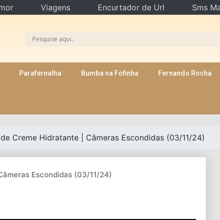
mor
Viagens
Encurtador de Url
Sms Ma
Parafernalha
Bumba na Fofinha
Fernando Rocha
de Creme Hidratante | Câmeras Escondidas (03/11/24)
Câmeras Escondidas (03/11/24)