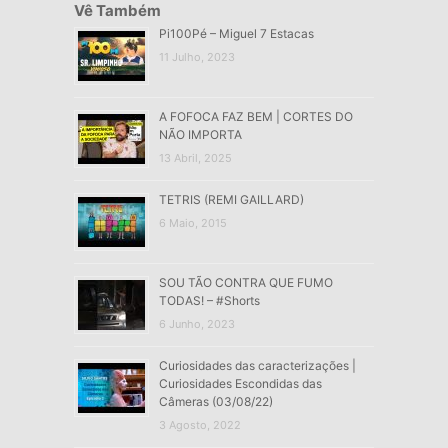
Vê Também
Pi100Pé – Miguel 7 Estacas
11 Julho, 2023
A FOFOCA FAZ BEM | CORTES DO
NÃO IMPORTA
13 Abril, 2025
TETRIS (REMI GAILLARD)
6 Maio, 2015
SOU TÃO CONTRA QUE FUMO
TODAS! – #Shorts
6 Junho, 2023
Curiosidades das caracterizações |
Curiosidades Escondidas das
Câmeras (03/08/22)
3 Agosto, 2022