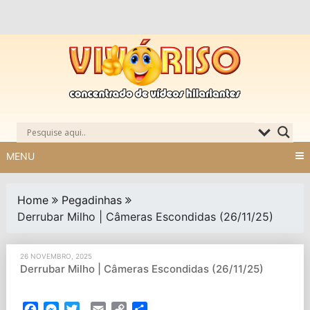
Skip
to
content
MENU
Home
Pegadinhas
Derrubar Milho | Câmeras Escondidas (26/11/25)
26 NOVEMBRO, 2025
Derrubar Milho | Câmeras Escondidas (26/11/25)
Facebook
Messenger
Twitter
Email
Copy
Partilhar