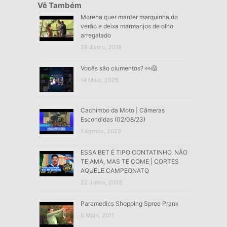
Vê Também
Morena quer manter marquinha do
verão e deixa marmanjos de olho
arregalado
28 Junho, 2018
Vocês são ciumentos? 👀😱
14 Maio, 2026
Cachimbo da Moto | Câmeras
Escondidas (02/08/23)
1 Agosto, 2023
ESSA BET É TIPO CONTATINHO, NÃO
TE AMA, MAS TE COME | CORTES
AQUELE CAMPEONATO
22 Junho, 2026
Paramedics Shopping Spree Prank
6 Maio, 2011