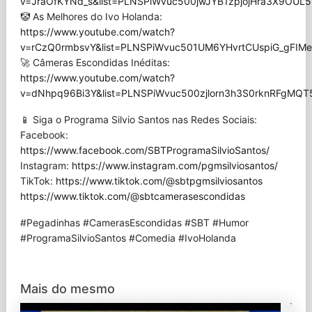
v=JraOfKYNd_s&list=PLNSPiWvuc500jwJYB1zpjojHra3X9OUL5
🤡 As Melhores do Ivo Holanda:
https://www.youtube.com/watch?
v=rCzQ0rmbsvY&list=PLNSPiWvuc501UM6YHvrtCUspiG_gFIMe
🚀 Câmeras Escondidas Inéditas:
https://www.youtube.com/watch?
v=dNhpq96Bi3Y&list=PLNSPiWvuc500zjlorn3h3S0rknRFgMQT
📱 Siga o Programa Silvio Santos nas Redes Sociais:
Facebook:
https://www.facebook.com/SBTProgramaSilvioSantos/
Instagram:
https://www.instagram.com/pgmsilviosantos/
TikTok:
https://www.tiktok.com/@sbtpgmsilviosantos
https://www.tiktok.com/@sbtcamerasescondidas
#Pegadinhas #CamerasEscondidas #SBT #Humor
#ProgramaSilvioSantos #Comedia #IvoHolanda
Mais do mesmo