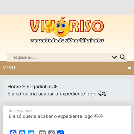
Skip
to
content
MENU
Home
Pegadinhas
Ela só queria acabar o expediente logo 😬🤣
15 JUNHO, 2026
Ela só queria acabar o expediente logo 😬🤣
Facebook
Messenger
Twitter
Email
Copy
Partilhar