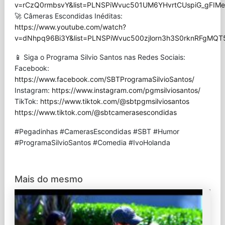
v=rCzQ0rmbsvY&list=PLNSPiWvuc501UM6YHvrtCUspiG_gFIMe
🚀 Câmeras Escondidas Inéditas:
https://www.youtube.com/watch?
v=dNhpq96Bi3Y&list=PLNSPiWvuc500zjlorn3h3S0rknRFgMQT
📱 Siga o Programa Silvio Santos nas Redes Sociais:
Facebook:
https://www.facebook.com/SBTProgramaSilvioSantos/
Instagram:
https://www.instagram.com/pgmsilviosantos/
TikTok:
https://www.tiktok.com/@sbtpgmsilviosantos
https://www.tiktok.com/@sbtcamerasescondidas
#Pegadinhas #CamerasEscondidas #SBT #Humor
#ProgramaSilvioSantos #Comedia #IvoHolanda
Mais do mesmo