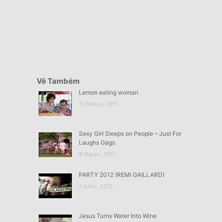
Vê Também
Lemon eating woman
12 Março, 2011
Sexy Girl Sleeps on People – Just For
Laughs Gags
8 Março, 2011
PARTY 2012 (REMI GAILLARD)
1 Julho, 2012
Jesus Turns Water Into Wine