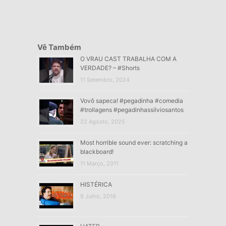
Vê Também
O VRAU CAST TRABALHA COM A
VERDADE? – #Shorts
11 Setembro, 2024
Vovô sapeca! #pegadinha #comedia
#trollagens #pegadinhassilviosantos
22 Agosto, 2025
Most horrible sound ever: scratching a
blackboard!
11 Março, 2011
HISTÉRICA
9 Julho, 2016