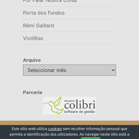
Porta dos Fundos
Rémi Gaillard
VivóRiso
Arquivo
Arquivo
Parceria
© 2026 VivóRiso
Este sítio web utiliza
cookies
sem recolher informação pessoal que
permita a identificação dos utilizadores. Ao navegar neste sítio está a
Voltar ao Topo ↑