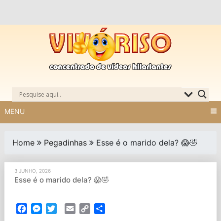
Skip
to
content
MENU
Home
Pegadinhas
Esse é o marido dela? 😱🤣
3 JUNHO, 2026
Esse é o marido dela? 😱🤣
Facebook
Messenger
Twitter
Email
Copy
Partilhar
Link