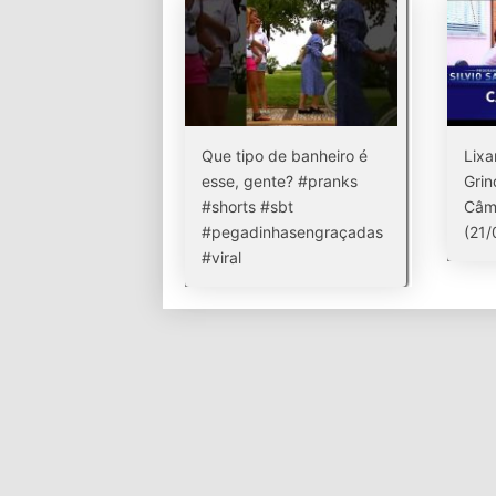
Que tipo de banheiro é
Lixa
esse, gente? #pranks
Grin
#shorts #sbt
Câm
#pegadinhasengraçadas
(21/
#viral