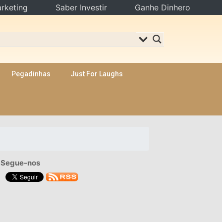
rketing
Saber Investir
Ganhe Dinhero
Pegadinhas
Just For Laughs
Segue-nos