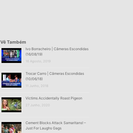
Vê Também
Ivo Borracheiro | Câmeras Escondidas
(16/08/19)
16 Agosto, 2019
Trocar Carro | Câmeras Escondidas
(10/06/18)
11 Junho, 2018
Victims Accidentally Roast Pigeon
27 Junho, 2020
Cement Blocks Attack Samaritans! –
Just For Laughs Gags