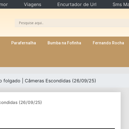
mor
Viagens
Encurtador de Url
Sms Ma
Parafernalha
Bumba na Fofinha
Fernando Rocha
o folgado | Câmeras Escondidas (26/09/25)
condidas (26/09/25)