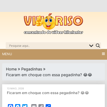
Skip
to
content
MENU
Home
Pegadinhas
Ficaram em choque com essa pegadinha? 😂😂
13 MAIO, 2026
Ficaram em choque com essa pegadinha? 😂😂
Facebook
Messenger
Twitter
Email
Copy
Partilhar