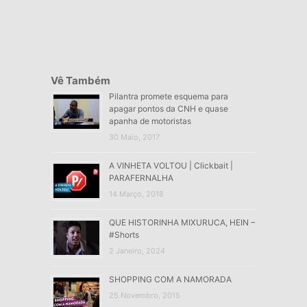
Vê Também
Pilantra promete esquema para
apagar pontos da CNH e quase
apanha de motoristas
30 Maio, 2017
A VINHETA VOLTOU | Clickbait |
PARAFERNALHA
14 Março, 2018
QUE HISTORINHA MIXURUCA, HEIN –
#Shorts
2 Janeiro, 2024
SHOPPING COM A NAMORADA
25 Novembro, 2015