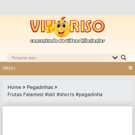
Skip
to
content
MENU
Home
Pegadinhas
Frutas Falantes! #sbt #shorts #pegadinha