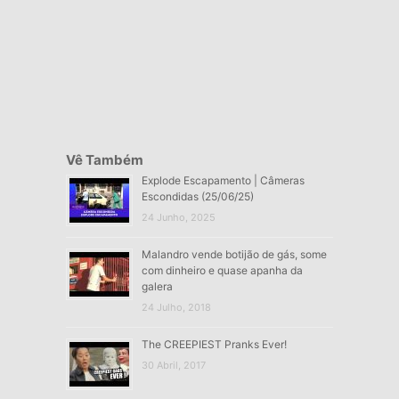
Vê Também
Explode Escapamento | Câmeras
Escondidas (25/06/25)
24 Junho, 2025
Malandro vende botijão de gás, some
com dinheiro e quase apanha da
galera
24 Julho, 2018
The CREEPIEST Pranks Ever!
30 Abril, 2017