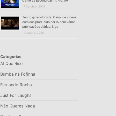
Câmeras Escondidas (17/10/19)
17 Outubro, 2019
Tenho ginecologista. Canal de vídeos
cómicos produzido por IA com várias
publicações diárias. Siga
1 Outubro, 2025
Categorias
AI Que Riso
Bumba na Fofinha
Fernando Rocha
Just For Laughs
Não Queres Nada