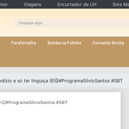
mor
Viagens
Encurtador de Url
Sms Ma
Parafernalha
Bumba na Fofinha
Fernando Rocha
rodízio e só ter linguiça 🤣😅#ProgramaSilvioSantos #SBT
a 🤣😅#ProgramaSilvioSantos #SBT