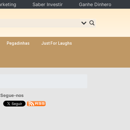
rketing
Saber Investir
Ganhe Dinhero
Pegadinhas
Just For Laughs
Segue-nos