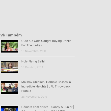
Vê Também
Cute Kid Gets Caught Buying Drinks
For The Ladies
13 Novembro, 2011
Holy Flying Balls!
18 Outubro, 2014
Mailbox Chicken, Horrible Bosses, &
Incredible Heights | JFL Throwback
Pranks
28 Novembro, 2019
Câmera com artista – Sandy & Junior |