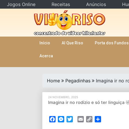
Jogos Online
Receitas
Anúncios
Hu
Skip
to
content
Início
AI Que Riso
Porta dos Fundos
Acerca
Home
Pegadinhas
Imagina ir no 
24 NOVEMBRO, 2025
Imagina ir no rodízio e só ter linguiç
Facebook
Messenger
Twitter
Email
Copy
Partilhar
Link