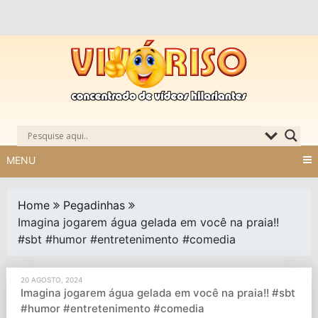
Skip
to
content
MENU
Home
Pegadinhas
Imagina jogarem água gelada em você na praia!!
#sbt #humor #entretenimento #comedia
20 AGOSTO, 2024
Imagina jogarem água gelada em você na praia!! #sbt
#humor #entretenimento #comedia