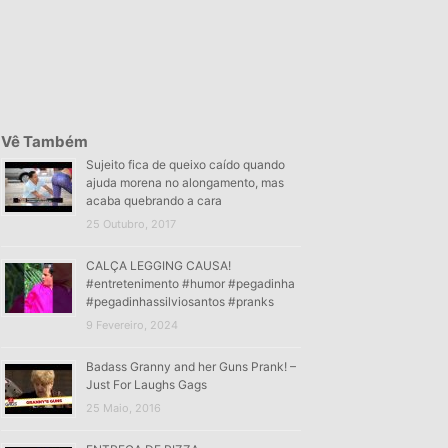
Vê Também
Sujeito fica de queixo caído quando
ajuda morena no alongamento, mas
acaba quebrando a cara
25 Outubro, 2017
CALÇA LEGGING CAUSA!
#entretenimento #humor #pegadinha
#pegadinhassilviosantos #pranks
9 Fevereiro, 2024
Badass Granny and her Guns Prank! –
Just For Laughs Gags
25 Maio, 2016