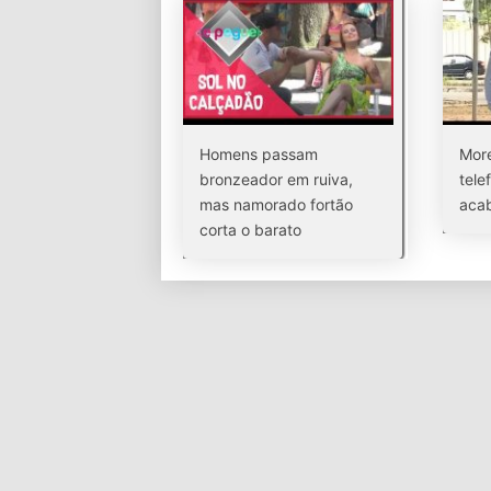
Homens passam
More
bronzeador em ruiva,
tele
mas namorado fortão
aca
corta o barato