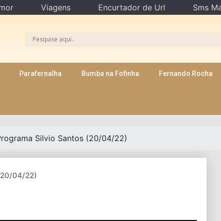
mor
Viagens
Encurtador de Url
Sms Ma
Parafernalha
Bumba na Fofinha
Fernando Rocha
 Programa Silvio Santos (20/04/22)
 (20/04/22)