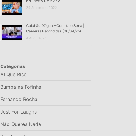
ENTREGA DE PIZZA
29 Setembro, 2022
Colchão D’água – Com Ítalo Sena |
Câmeras Escondidas (06/04/25)
4 Abril, 2025
Categorias
AI Que Riso
Bumba na Fofinha
Fernando Rocha
Just For Laughs
Não Queres Nada