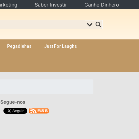
rketing
Saber Investir
Ganhe Dinhero
Pegadinhas
Just For Laughs
Segue-nos