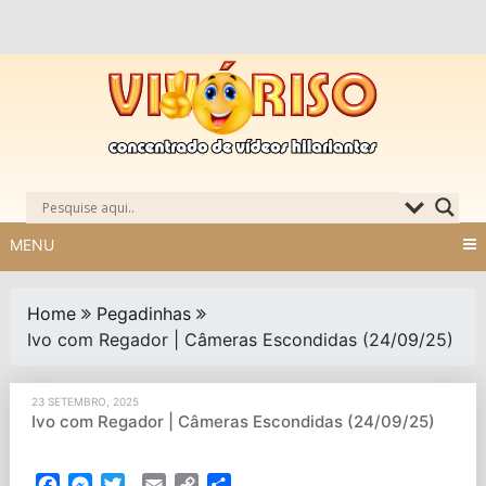
Skip
to
content
MENU
Home
Pegadinhas
Ivo com Regador | Câmeras Escondidas (24/09/25)
23 SETEMBRO, 2025
Ivo com Regador | Câmeras Escondidas (24/09/25)
Facebook
Messenger
Twitter
Email
Copy
Partilhar