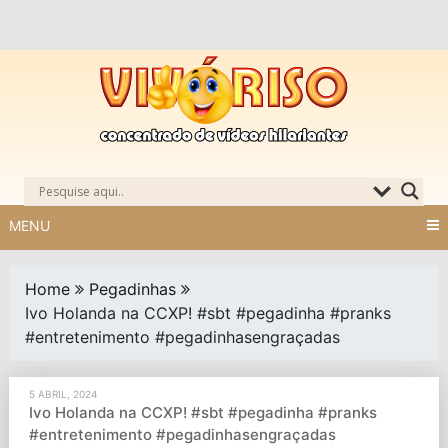
Skip
to
content
MENU
Home
Pegadinhas
Ivo Holanda na CCXP! #sbt #pegadinha #pranks
#entretenimento #pegadinhasengraçadas
5 ABRIL, 2024
Ivo Holanda na CCXP! #sbt #pegadinha #pranks
#entretenimento #pegadinhasengraçadas