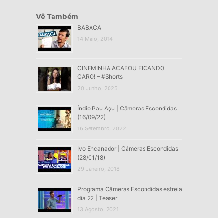
Vê Também
BABACA
14 Maio, 2014
CINEMINHA ACABOU FICANDO
CARO! – #Shorts
20 Junho, 2025
Índio Pau Açu | Câmeras Escondidas
(16/09/22)
16 Setembro, 2022
Ivo Encanador | Câmeras Escondidas
(28/01/18)
29 Janeiro, 2018
Programa Câmeras Escondidas estreia
dia 22 | Teaser
13 Agosto, 2021