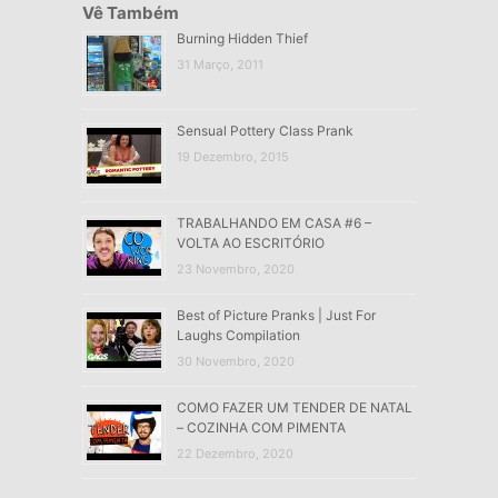
Vê Também
Burning Hidden Thief
31 Março, 2011
Sensual Pottery Class Prank
19 Dezembro, 2015
TRABALHANDO EM CASA #6 –
VOLTA AO ESCRITÓRIO
23 Novembro, 2020
Best of Picture Pranks | Just For
Laughs Compilation
30 Novembro, 2020
COMO FAZER UM TENDER DE NATAL
– COZINHA COM PIMENTA
22 Dezembro, 2020