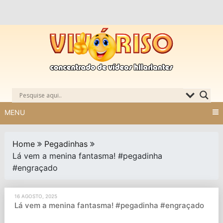
Skip
to
content
MENU
Home
Pegadinhas
Lá vem a menina fantasma! #pegadinha
#engraçado
16 AGOSTO, 2025
Lá vem a menina fantasma! #pegadinha #engraçado