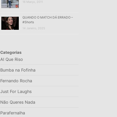
16 Março, 2011
QUANDO O MATCH DÁ ERRADO –
#Shorts
14 Janeiro, 2025
Categorias
AI Que Riso
Bumba na Fofinha
Fernando Rocha
Just For Laughs
Não Queres Nada
Parafernalha