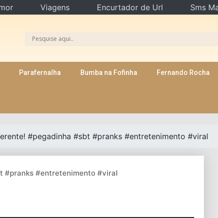
mor
Viagens
Encurtador de Url
Sms Ma
Parafernalha
Bumba na Fofinha
Fernando Rocha
ferente! #pegadinha #sbt #pranks #entretenimento #viral
t #pranks #entretenimento #viral