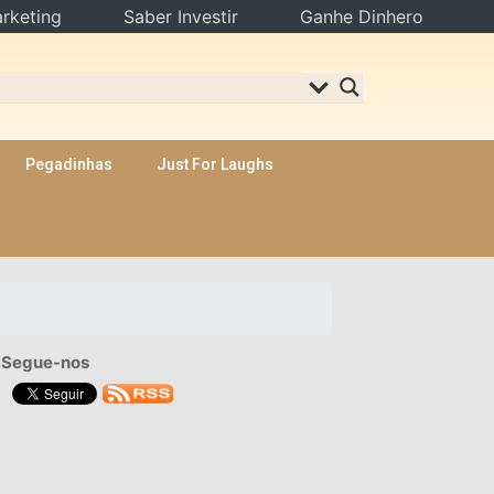
rketing
Saber Investir
Ganhe Dinhero
Pegadinhas
Just For Laughs
Segue-nos