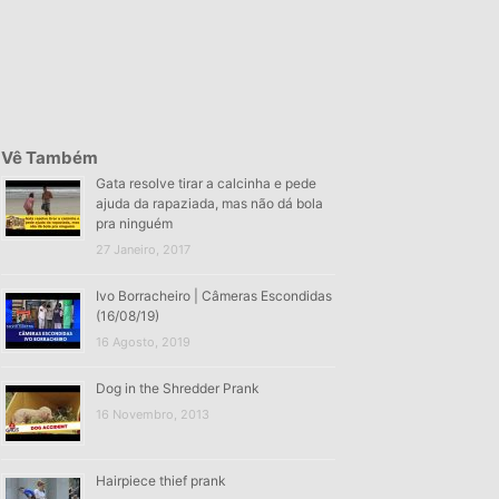
Vê Também
Gata resolve tirar a calcinha e pede
ajuda da rapaziada, mas não dá bola
pra ninguém
27 Janeiro, 2017
Ivo Borracheiro | Câmeras Escondidas
(16/08/19)
16 Agosto, 2019
Dog in the Shredder Prank
16 Novembro, 2013
Hairpiece thief prank