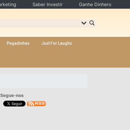
rketing
Saber Investir
Ganhe Dinhero
Pegadinhas
Just For Laughs
Segue-nos