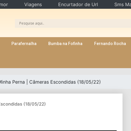
mor
Viagens
Encurtador de Url
Sms Ma
Parafernalha
Bumba na Fofinha
Fernando Rocha
Minha Perna | Câmeras Escondidas (18/05/22)
Escondidas (18/05/22)