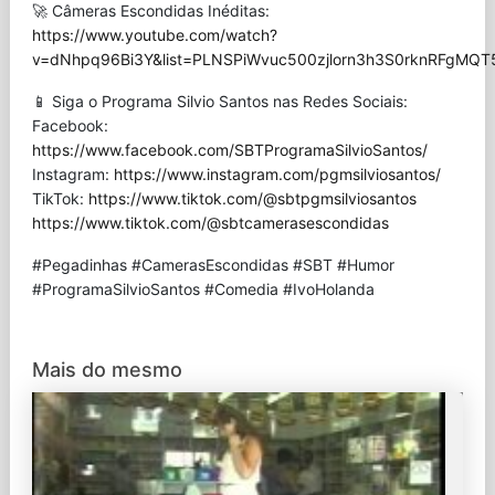
🚀 Câmeras Escondidas Inéditas:
https://www.youtube.com/watch?
v=dNhpq96Bi3Y&list=PLNSPiWvuc500zjlorn3h3S0rknRFgMQT
📱 Siga o Programa Silvio Santos nas Redes Sociais:
Facebook:
https://www.facebook.com/SBTProgramaSilvioSantos/
Instagram:
https://www.instagram.com/pgmsilviosantos/
TikTok:
https://www.tiktok.com/@sbtpgmsilviosantos
https://www.tiktok.com/@sbtcamerasescondidas
#Pegadinhas #CamerasEscondidas #SBT #Humor
#ProgramaSilvioSantos #Comedia #IvoHolanda
Mais do mesmo