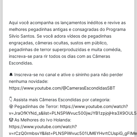
Aqui você acompanha os lançamentos inéditos e revive as
melhores pegadinhas antigas e consagradas do Programa
Silvio Santos. Se você adora vídeos de pegadinhas
engraçadas, câmeras ocultas, sustos em público,
pegadinhas de terror superproduzidas e muita comédia,
inscreva-se para rir todos os dias com as Câmeras
Escondidas.
🔔 Inscreva-se no canal e ative o sininho para não perder
nenhuma novidade:
https://www.youtube.com/@CamerasEscondidasSBT
👇 Assista mais Câmeras Escondidas por categoria:
🧟 Pegadinhas de Terror:
https://www.youtube.com/watch?
v=JraOfKYNd_s&list=PLNSPiWvuc500jwJYB1zpjojHra3X9OUL5
🤡 As Melhores do Ivo Holanda:
https://www.youtube.com/watch?
v=rCzQ0rmbsvY&list=PLNSPiWvuc501UM6YHvrtCUspiG_gFIMe