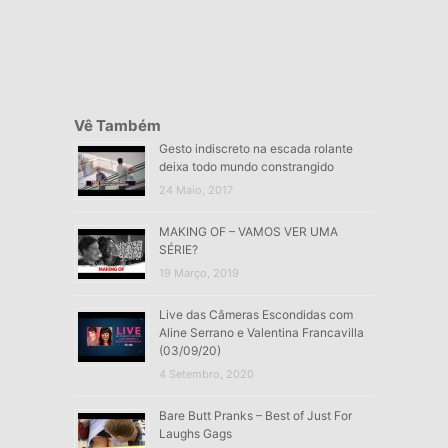
Vê Também
Gesto indiscreto na escada rolante
deixa todo mundo constrangido
24 Maio, 2017
MAKING OF – VAMOS VER UMA
SÉRIE?
19 Março, 2019
Live das Câmeras Escondidas com
Aline Serrano e Valentina Francavilla
(03/09/20)
4 Setembro, 2020
Bare Butt Pranks – Best of Just For
Laughs Gags