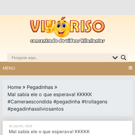
Skip
to
content
MENU
Home
Pegadinhas
Mal sabia ele o que esperava! KKKKK
#Cameraescondida #pegadinha #trollagens
#pegadinhassilviosantos
30 JULHO, 2025
Mal sabia ele o que esperava! KKKKK