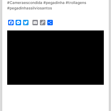
#Cameraescondida #pegadinha #trollagens
#pegadinhassilviosantos
Facebook
Messenger
Twitter
Email
Copy
Partilhar
Link