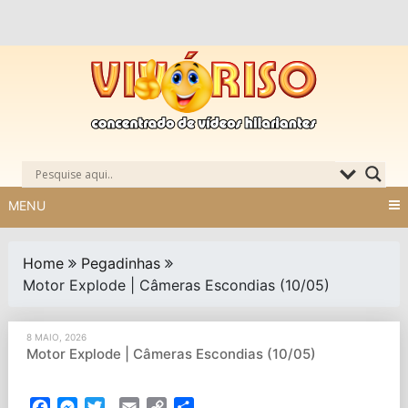
Skip
to
content
MENU
Home
Pegadinhas
Motor Explode | Câmeras Escondias (10/05)
8 MAIO, 2026
Motor Explode | Câmeras Escondias (10/05)
Facebook
Messenger
Twitter
Email
Copy
Partilhar