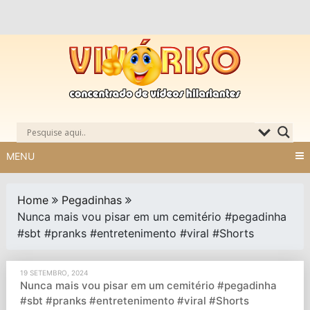
Skip
to
content
MENU
Home
Pegadinhas
Nunca mais vou pisar em um cemitério #pegadinha
#sbt #pranks #entretenimento #viral #Shorts
19 SETEMBRO, 2024
Nunca mais vou pisar em um cemitério #pegadinha
#sbt #pranks #entretenimento #viral #Shorts