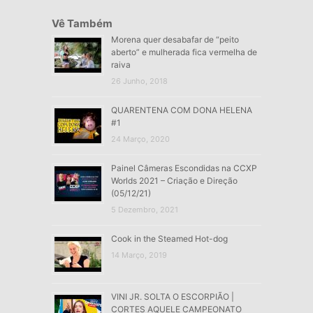
Vê Também
Morena quer desabafar de “peito
aberto” e mulherada fica vermelha de
raiva
26 Junho, 2018
QUARENTENA COM DONA HELENA
#1
24 Março, 2020
Painel Câmeras Escondidas na CCXP
Worlds 2021 – Criação e Direção
(05/12/21)
5 Dezembro, 2021
Cook in the Steamed Hot-dog
14 Março, 2019
VINI JR. SOLTA O ESCORPIÃO |
CORTES AQUELE CAMPEONATO