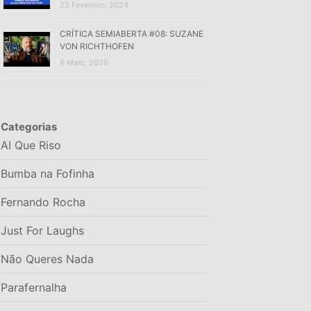
23 Fevereiro, 2024
CRÍTICA SEMIABERTA #08: SUZANE
VON RICHTHOFEN
8 Maio, 2026
Categorias
AI Que Riso
Bumba na Fofinha
Fernando Rocha
Just For Laughs
Não Queres Nada
Parafernalha