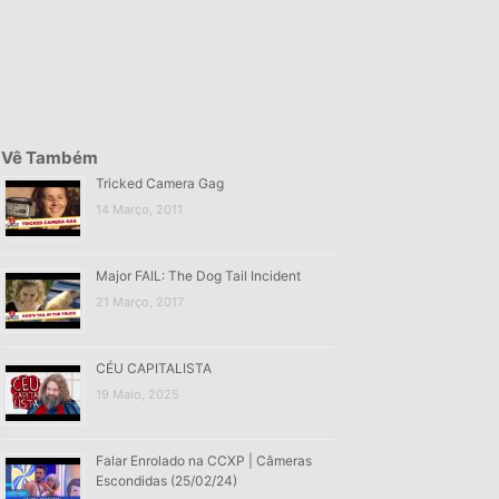
Vê Também
Tricked Camera Gag
14 Março, 2011
Major FAIL: The Dog Tail Incident
21 Março, 2017
CÉU CAPITALISTA
19 Maio, 2025
Falar Enrolado na CCXP | Câmeras
Escondidas (25/02/24)