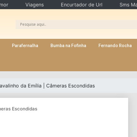
mor
Viagens
Encurtador de Url
Sms Ma
Parafernalha
Bumba na Fofinha
Fernando Rocha
avalinho da Emília | Câmeras Escondidas
âmeras Escondidas