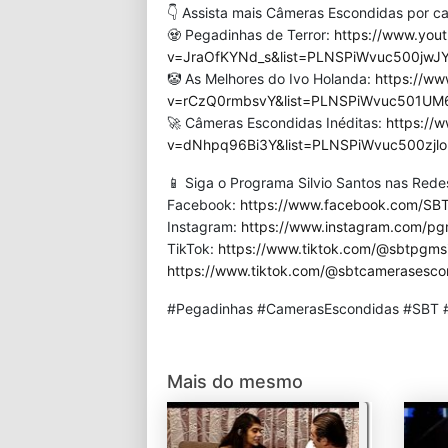
👇 Assista mais Câmeras Escondidas por ca
🧟 Pegadinhas de Terror:
https://www.you
v=JraOfKYNd_s&list=PLNSPiWvuc500jwJ
🤡 As Melhores do Ivo Holanda:
https://w
v=rCzQ0rmbsvY&list=PLNSPiWvuc501UM6
🚀 Câmeras Escondidas Inéditas:
https://
v=dNhpq96Bi3Y&list=PLNSPiWvuc500zjl
📱 Siga o Programa Silvio Santos nas Redes
Facebook:
https://www.facebook.com/SBT
Instagram:
https://www.instagram.com/pgm
TikTok:
https://www.tiktok.com/@sbtpgmsi
https://www.tiktok.com/@sbtcamerasesco
#Pegadinhas #CamerasEscondidas #SBT #
Mais do mesmo