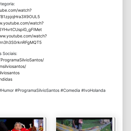
tegoria:
tube.com/watch?
YB1zpjojHra3X9OUL5
ww.youtube.com/watch?
YHvrtCUspiG_gFIMet
www.youtube.com/watch?
orn3h3S0rknRFgMQT5
 Sociais:
ProgramaSilvioSantos/
silviosantos/
lviosantos
ndidas
Humor #ProgramaSilvioSantos #Comedia #IvoHolanda