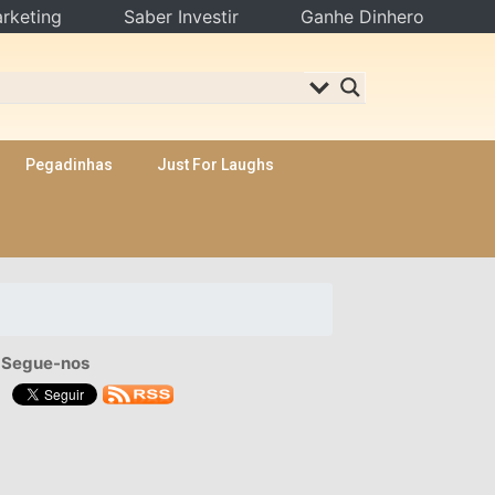
rketing
Saber Investir
Ganhe Dinhero
Pegadinhas
Just For Laughs
Segue-nos