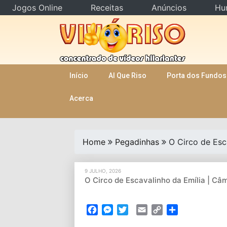
Jogos Online
Receitas
Anúncios
Hu
Skip
to
content
Início
AI Que Riso
Porta dos Fundos
Acerca
Home
Pegadinhas
O Circo de Esc
9 JULHO, 2026
O Circo de Escavalinho da Emília | C
Facebook
Messenger
Twitter
Email
Copy
Partilhar
Link