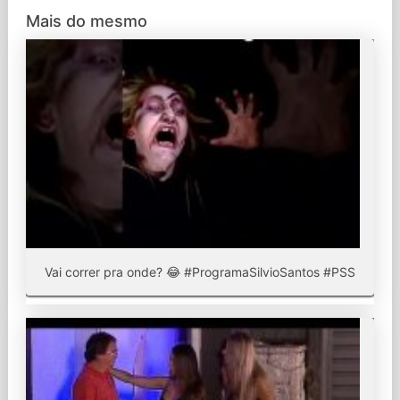
Mais do mesmo
Vai correr pra onde? 😂 #ProgramaSilvioSantos #PSS