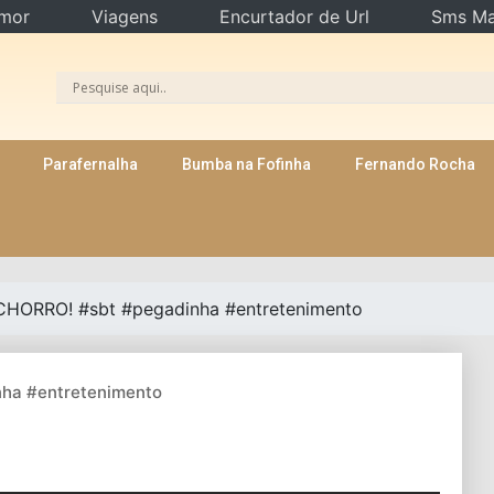
mor
Viagens
Encurtador de Url
Sms Ma
Parafernalha
Bumba na Fofinha
Fernando Rocha
HORRO! #sbt #pegadinha #entretenimento
ha #entretenimento