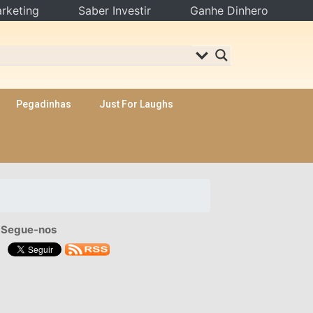
rketing
Saber Investir
Ganhe Dinhero
Pegadinhas
Just For Laughs
Segue-nos