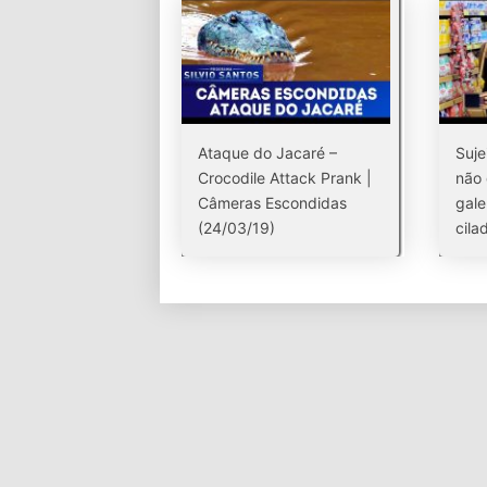
Ataque do Jacaré –
Suje
Crocodile Attack Prank |
não 
Câmeras Escondidas
gal
(24/03/19)
cila