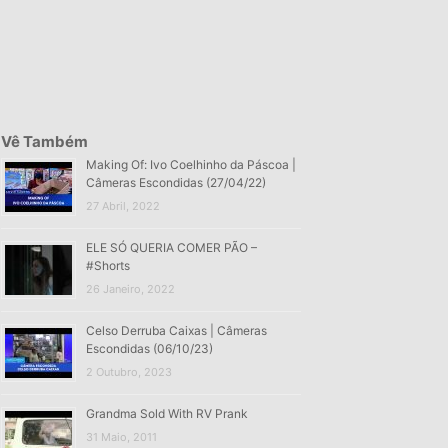
Vê Também
Making Of: Ivo Coelhinho da Páscoa |
Câmeras Escondidas (27/04/22)
27 Abril, 2022
ELE SÓ QUERIA COMER PÃO –
#Shorts
26 Janeiro, 2022
Celso Derruba Caixas | Câmeras
Escondidas (06/10/23)
2 Outubro, 2023
Grandma Sold With RV Prank
31 Maio, 2011