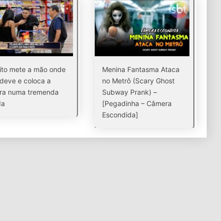
ito mete a mão onde
Menina Fantasma Ataca
deve e coloca a
no Metrô (Scary Ghost
era numa tremenda
Subway Prank) –
da
[Pegadinha – Câmera
Escondida]