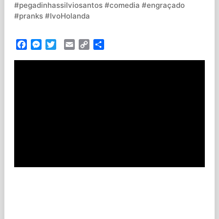
#pegadinhassilviosantos #comedia #engraçado
#pranks #IvoHolanda
Facebook
Messenger
Twitter
Email
Copy
Partilhar
Link