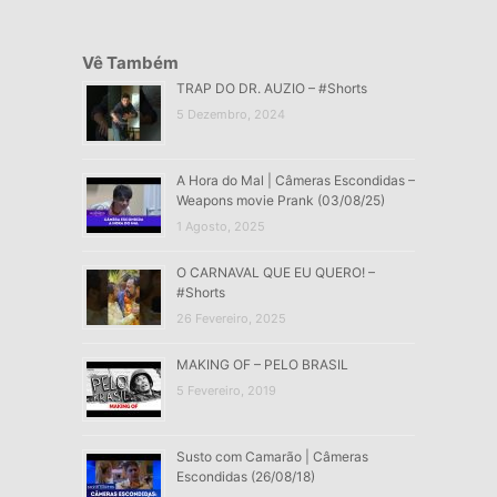
Vê Também
TRAP DO DR. AUZIO – #Shorts
5 Dezembro, 2024
A Hora do Mal | Câmeras Escondidas –
Weapons movie Prank (03/08/25)
1 Agosto, 2025
O CARNAVAL QUE EU QUERO! –
#Shorts
26 Fevereiro, 2025
MAKING OF – PELO BRASIL
5 Fevereiro, 2019
Susto com Camarão | Câmeras
Escondidas (26/08/18)