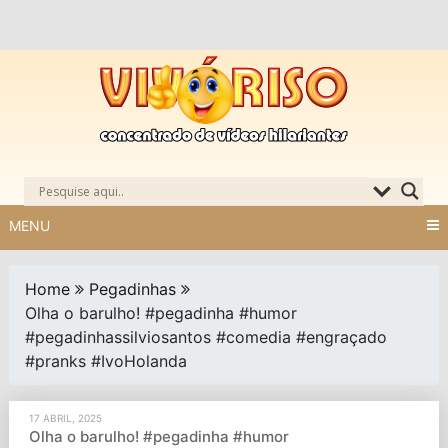
Skip
to
content
MENU
Home
Pegadinhas
Olha o barulho! #pegadinha #humor
#pegadinhassilviosantos #comedia #engraçado
#pranks #IvoHolanda
17 ABRIL, 2025
Olha o barulho! #pegadinha #humor