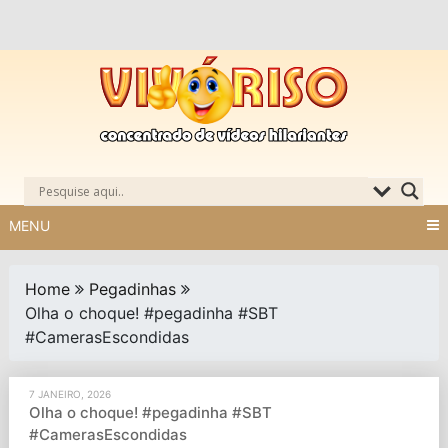
Skip
to
content
MENU
Home
Pegadinhas
Olha o choque! #pegadinha #SBT
#CamerasEscondidas
7 JANEIRO, 2026
Olha o choque! #pegadinha #SBT
#CamerasEscondidas