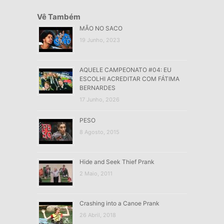
Vê Também
MÃO NO SACO
19 Junho, 2023
AQUELE CAMPEONATO #04: EU
ESCOLHI ACREDITAR COM FÁTIMA
BERNARDES
17 Junho, 2026
PESO
8 Agosto, 2015
Hide and Seek Thief Prank
2 Maio, 2011
Crashing into a Canoe Prank
26 Abril, 2018