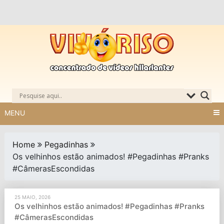
Skip
to
content
MENU
Home
Pegadinhas
Os velhinhos estão animados! #Pegadinhas #Pranks
#CâmerasEscondidas
25 MAIO, 2026
Os velhinhos estão animados! #Pegadinhas #Pranks
#CâmerasEscondidas