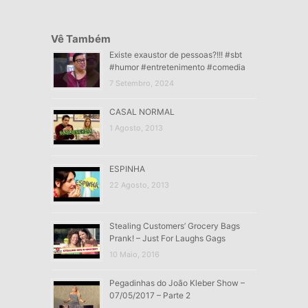
Vê Também
Existe exaustor de pessoas?!!! #sbt
#humor #entretenimento #comedia
7 Setembro, 2024
CASAL NORMAL
1 Agosto, 2013
ESPINHA
22 Agosto, 2013
Stealing Customers’ Grocery Bags
Prank! – Just For Laughs Gags
10 Maio, 2016
Pegadinhas do João Kleber Show –
07/05/2017 – Parte 2