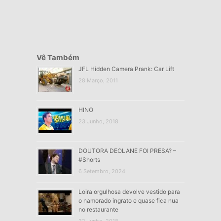
Vê Também
JFL Hidden Camera Prank: Car Lift
28 Março, 2011
HINO
23 Junho, 2018
DOUTORA DEOLANE FOI PRESA? –
#Shorts
6 Setembro, 2024
Loira orgulhosa devolve vestido para
o namorado ingrato e quase fica nua
no restaurante
22 Junho, 2018