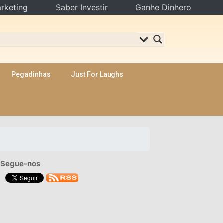
rketing
Saber Investir
Ganhe Dinhero
Pegadinhas
Just For Laughs
Segue-nos