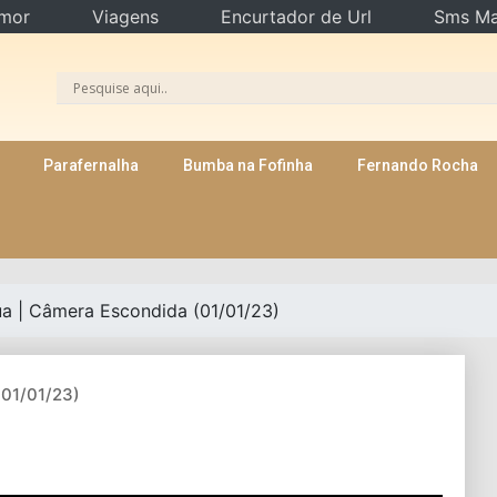
mor
Viagens
Encurtador de Url
Sms Ma
Parafernalha
Bumba na Fofinha
Fernando Rocha
a | Câmera Escondida (01/01/23)
(01/01/23)