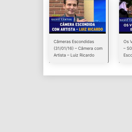
Câmeras Escondidas
Os V
(31/01/16) – Câmera com
– S
Artista – Luiz Ricardo
Esco