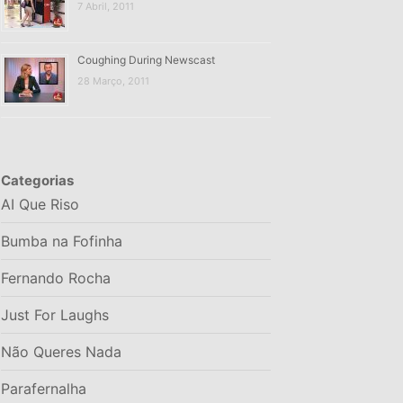
7 Abril, 2011
Coughing During Newscast
28 Março, 2011
Categorias
AI Que Riso
Bumba na Fofinha
Fernando Rocha
Just For Laughs
Não Queres Nada
Parafernalha