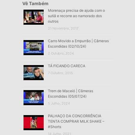
Vê Também
Morenaça precisa de ajuda com o
sutiã e recorre ao namorado dos
outros
21 Novembro, 2017
Carro Movido a Empurrão | Câmeras
Escondidas (02/10/24)
2 Outubro, 2024
TÁ FICANDO CARECA
7 Outubro, 2015
Trem de Maceió | Câmeras
Escondidas (05/07/24)
5 Julho, 2024
PALHAÇO DA CONCORRÊNCIA
TENTA COMPRAR MILK SHAKE –
#Shorts
14 Julho, 2021