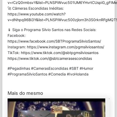
v=rCzQ0rmbsvY&list=PLNSPiWvuc501UM6YHvrtCUspiG_gFIMe
🚀 Câmeras Escondidas Inéditas:
https://www.youtube.com/watch?
v=dNhpq96Bi3Y&list=PLNSPiWvuc500zjlorn3h3S0rknRFgMQT
📱 Siga o Programa Silvio Santos nas Redes Sociais:
Facebook:
https://www.facebook.com/SBTProgramaSilvioSantos/
Instagram:
https://www.instagram.com/pgmsilviosantos/
TikTok:
https://www.tiktok.com/@sbtpgmsilviosantos
https://www.tiktok.com/@sbtcamerasescondidas
#Pegadinhas #CamerasEscondidas #SBT #Humor
#ProgramaSilvioSantos #Comedia #IvoHolanda
Mais do mesmo