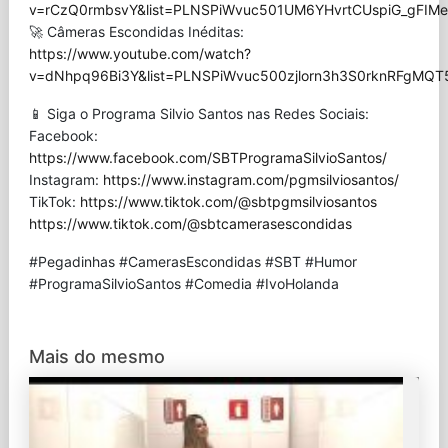
v=rCzQ0rmbsvY&list=PLNSPiWvuc501UM6YHvrtCUspiG_gFIMe
🚀 Câmeras Escondidas Inéditas:
https://www.youtube.com/watch?
v=dNhpq96Bi3Y&list=PLNSPiWvuc500zjlorn3h3S0rknRFgMQT
📱 Siga o Programa Silvio Santos nas Redes Sociais:
Facebook:
https://www.facebook.com/SBTProgramaSilvioSantos/
Instagram:
https://www.instagram.com/pgmsilviosantos/
TikTok:
https://www.tiktok.com/@sbtpgmsilviosantos
https://www.tiktok.com/@sbtcamerasescondidas
#Pegadinhas #CamerasEscondidas #SBT #Humor
#ProgramaSilvioSantos #Comedia #IvoHolanda
Mais do mesmo