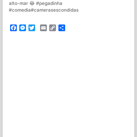
alto-mar 😂 #pegadinha
#comedia#camerasescondidas
Facebook
Messenger
Twitter
Email
Copy
Partilhar
Link