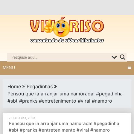
Skip
to
content
MENU
Home
Pegadinhas
Pensou que ia arranjar uma namorada! #pegadinha
#sbt #pranks #entretenimento #viral #namoro
2 OUTUBRO, 2023
Pensou que ia arranjar uma namorada! #pegadinha
#sbt #pranks #entretenimento #viral #namoro