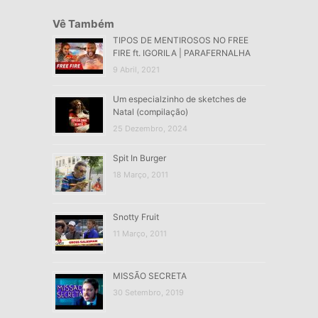
Vê Também
TIPOS DE MENTIROSOS NO FREE
FIRE ft. IGORILA | PARAFERNALHA
9 Abril, 2021
Um especialzinho de sketches de
Natal (compilação)
25 Dezembro, 2024
Spit In Burger
18 Março, 2011
Snotty Fruit
11 Março, 2011
MISSÃO SECRETA
30 Setembro, 2019