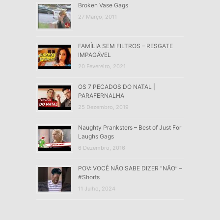
Broken Vase Gags
27 Março, 2011
FAMÍLIA SEM FILTROS – RESGATE
IMPAGÁVEL
20 Fevereiro, 2021
OS 7 PECADOS DO NATAL |
PARAFERNALHA
25 Dezembro, 2019
Naughty Pranksters – Best of Just For
Laughs Gags
6 Dezembro, 2016
POV: VOCÊ NÃO SABE DIZER “NÃO” –
#Shorts
11 Julho, 2024