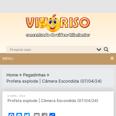
Skip
to
content
MENU
Home
Pegadinhas
Profeta explode | Câmera Escondida (07/04/24)
8 ABRIL, 2024
Profeta explode | Câmera Escondida (07/04/24)
Facebook
Messenger
Twitter
Email
Copy
Partilhar