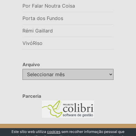
Por Falar Noutra Coisa
Porta dos Fundos
Rémi Gaillard
VivóRiso
Arquivo
Arquivo
Parceria
© 2026 VivóRiso
Este sítio web utiliza
cookies
sem recolher informação pessoal que