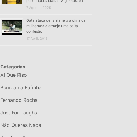
publicações diárias. Siga-nos, pa
7 Agosto, 2025
Gata ataca de falsiane pra cima da
mulherada e arranja uma baita
confusão
17 Abril, 2018
Categorias
AI Que Riso
Bumba na Fofinha
Fernando Rocha
Just For Laughs
Não Queres Nada