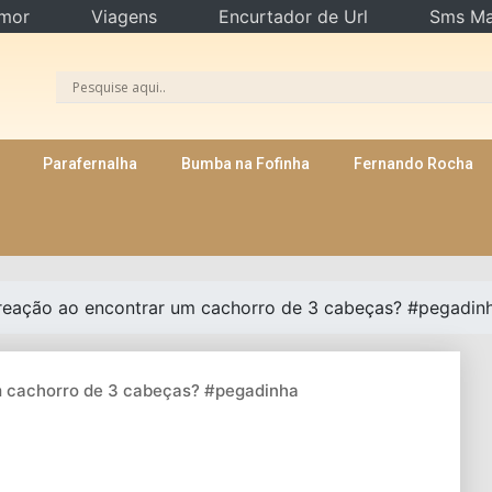
mor
Viagens
Encurtador de Url
Sms Ma
Parafernalha
Bumba na Fofinha
Fernando Rocha
 reação ao encontrar um cachorro de 3 cabeças? #pegadi
m cachorro de 3 cabeças? #pegadinha