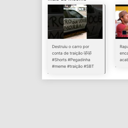
Destruiu o carro por
Rap
conta de traição 🤣🤣
enca
#Shorts #Pegadinha
acab
#meme #traição #SBT