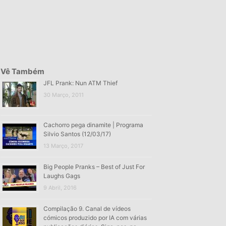
Vê Também
JFL Prank: Nun ATM Thief
30 Março, 2011
Cachorro pega dinamite | Programa
Silvio Santos (12/03/17)
13 Março, 2017
Big People Pranks – Best of Just For
Laughs Gags
9 Abril, 2016
Compilação 9. Canal de vídeos
cómicos produzido por IA com várias