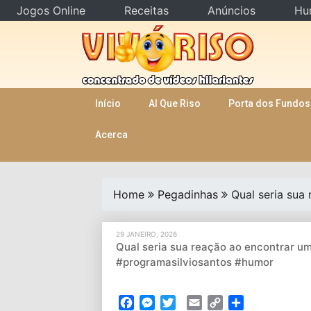
Jogos Online
Receitas
Anúncios
Hu
Skip
to
content
Início
AI Que Riso
Porta dos Fundos
Acerca
Home
Pegadinhas
Qual seria sua
29 JANEIRO, 2026
Qual seria sua reação ao encontrar u
#programasilviosantos #humor
Facebook
Messenger
Twitter
Email
Copy
Partilhar