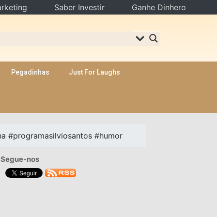
rketing
Saber Investir
Ganhe Dinhero
Pegadinhas
Just For Laughs
nha #programasilviosantos #humor
Segue-nos