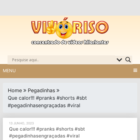
Skip
to
content
MENU
Home
Pegadinhas
Que calor!!! #pranks #shorts #sbt
#pegadinhasengraçadas #viral
13 JUNHO, 2023
Que calor!!! #pranks #shorts #sbt
#pegadinhasengraçadas #viral