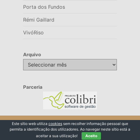
Porta dos Fundos
Rémi Gaillard
VivóRiso
Arquivo
Arquivo
Parceria
© 2026 VivóRiso
Este sítio web utiliza
cookies
sem recolher informação pessoal que
permita a identificação dos utilizadores. Ao navegar neste sítio está a
Voltar ao Topo ↑
aceitar a sua utilização!
Aceito