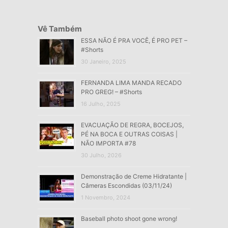
Vê Também
ESSA NÃO É PRA VOCÊ, É PRO PET –
#Shorts
30 Janeiro, 2025
FERNANDA LIMA MANDA RECADO
PRO GREG! – #Shorts
16 Julho, 2025
EVACUAÇÃO DE REGRA, BOCEJOS,
PÉ NA BOCA E OUTRAS COISAS |
NÃO IMPORTA #78
30 Julho, 2026
Demonstração de Creme Hidratante |
Câmeras Escondidas (03/11/24)
1 Novembro, 2024
Baseball photo shoot gone wrong!