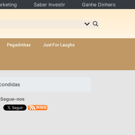
rketing
Saber Investir
Ganhe Dinhero
Pegadinhas
Just For Laughs
condidas
Segue-nos