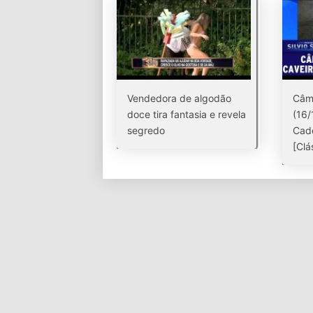
Vendedora de algodão
Câm
doce tira fantasia e revela
(16/
segredo
Cade
[Clá