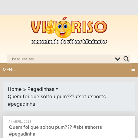
Skip
to
content
MENU
Home
Pegadinhas
Quem foi que soltou pum??? #sbt #shorts
#pegadinha
11 ABRIL, 2023
Quem foi que soltou pum??? #sbt #shorts
#pegadinha