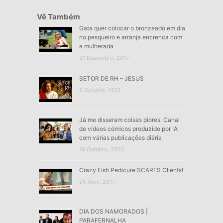
Vê Também
Gata quer colocar o bronzeado em dia
no pesqueiro e arranja encrenca com
a mulherada
21 Dezembro, 2017
SETOR DE RH – JESUS
8 Outubro, 2012
Já me disseram coisas piores. Canal
de vídeos cómicos produzido por IA
com várias publicações diária
18 Outubro, 2025
Crazy Fish Pedicure SCARES Clients!
25 Abril, 2017
DIA DOS NAMORADOS |
PARAFERNALHA