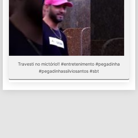
Travesti no mictório!! #entretenimento #pegadinha
#pegadinhassilviosantos #sbt