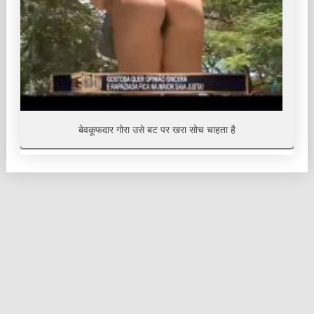
बेवकूफदार गोरा उसे बट पर खरा सोच चाहता है