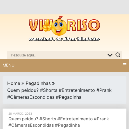
Skip
to
content
MENU
Home
Pegadinhas
Quem peidou? #Shorts #Entretenimento #Prank
#CâmerasEscondidas #Pegadinha
28 MARÇO, 2023
Quem peidou? #Shorts #Entretenimento #Prank
#CâmerasEscondidas #Pegadinha