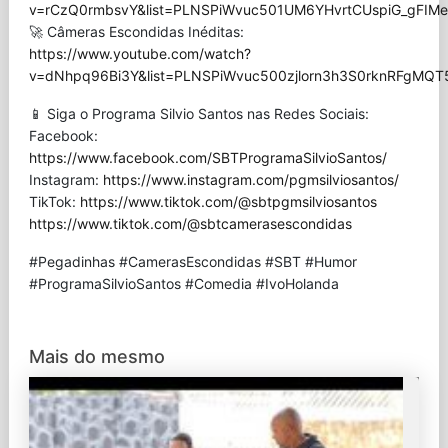
v=rCzQ0rmbsvY&list=PLNSPiWvuc501UM6YHvrtCUspiG_gFIMe
🚀 Câmeras Escondidas Inéditas:
https://www.youtube.com/watch?
v=dNhpq96Bi3Y&list=PLNSPiWvuc500zjlorn3h3S0rknRFgMQT
📱 Siga o Programa Silvio Santos nas Redes Sociais:
Facebook:
https://www.facebook.com/SBTProgramaSilvioSantos/
Instagram:
https://www.instagram.com/pgmsilviosantos/
TikTok:
https://www.tiktok.com/@sbtpgmsilviosantos
https://www.tiktok.com/@sbtcamerasescondidas
#Pegadinhas #CamerasEscondidas #SBT #Humor
#ProgramaSilvioSantos #Comedia #IvoHolanda
Mais do mesmo