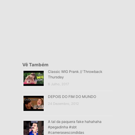
Vê Também
Classic WIG Prank // Throwback
Thursday
6 Julho, 2017
DEPOIS DO FIM DO MUNDO
24 Dezembro, 2012
A tal da paquera fake hahahaha
#pegadinha #sbt
#camerasescondidas