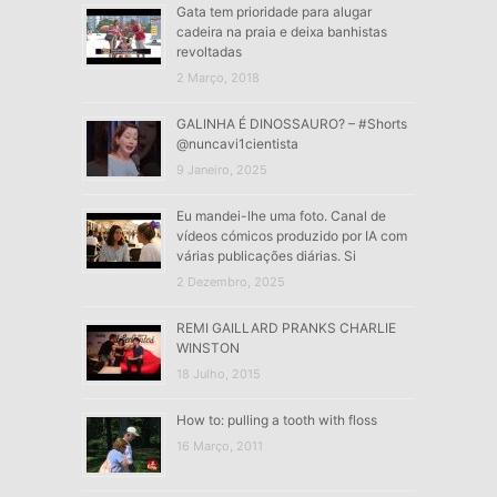
Gata tem prioridade para alugar
cadeira na praia e deixa banhistas
revoltadas
2 Março, 2018
GALINHA É DINOSSAURO? – #Shorts
@nuncavi1cientista
9 Janeiro, 2025
Eu mandei-lhe uma foto. Canal de
vídeos cómicos produzido por IA com
várias publicações diárias. Si
2 Dezembro, 2025
REMI GAILLARD PRANKS CHARLIE
WINSTON
18 Julho, 2015
How to: pulling a tooth with floss
16 Março, 2011