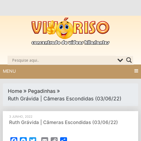
Skip
to
content
MENU
Home
Pegadinhas
Ruth Grávida | Câmeras Escondidas (03/06/22)
3 JUNHO, 2022
Ruth Grávida | Câmeras Escondidas (03/06/22)
Facebook
Messenger
Twitter
Email
Copy
Partilhar